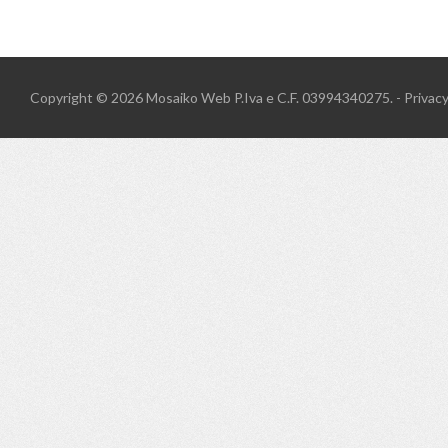
Copyright © 2026
Mosaiko Web
P.Iva e C.F. 03994340275. -
Privac