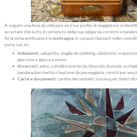
A seguito una lista da utilizzare se il tuo profilo di viaggiatore si iden
accertare che tutto il contenuto della tua valigia sia corretto e basila
Se la meta prefissata è la
montagna
, in cui puoi rilassarti nelle como
porta con te:
Indumenti:
salopette, maglia da trekking, calzettoni, scarponcini,
giaccone e giacca a vento,
Accessori:
zaino, coltellino,borraccia, binocolo, bussola, occhiali
bandana,bacchetta o bastone da passeggiata, cerotti per vescich
Carte e documenti:
cartine dei sentieri, tessera per timbri rifu