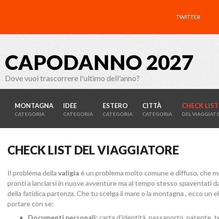
TWITTER
CAPODANNO 2027
Dove vuoi trascorrere l'ultimo dell'anno?
MONTAGNA
IDEE
ESTERO
CITTÀ
CHECK LIST
CATEGORIA
CATEGORIA
CATEGORIA
CATEGORIA
DEL VIAGGIAT
CHECK LIST DEL VIAGGIATORE
Il problema della
valigia
è un problema molto comune e diffuso, che mett
pronti a lanciarsi in nuove avventure ma al tempo stesso spaventati dal
della fatidica partenza. Che tu scelga il mare o la montagna , ecco un e
portare con se:
Documenti personali:
carta d’identità, passaporto, patente, tes