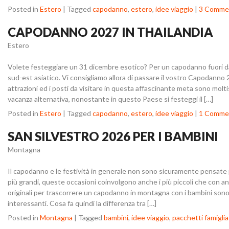
Posted in
Estero
|
Tagged
capodanno
,
estero
,
idee viaggio
|
3 Comme
CAPODANNO 2027 IN THAILANDIA
Estero
Volete festeggiare un 31 dicembre esotico? Per un capodanno fuori dag
sud-est asiatico. Vi consigliamo allora di passare il vostro Capodanno 
attrazioni ed i posti da visitare in questa affascinante meta sono molti
vacanza alternativa, nonostante in questo Paese si festeggi il […]
Posted in
Estero
|
Tagged
capodanno
,
estero
,
idee viaggio
|
1 Comme
SAN SILVESTRO 2026 PER I BAMBINI
Montagna
Il capodanno e le festività in generale non sono sicuramente pensate p
più grandi, queste occasioni coinvolgono anche i più piccoli che con an
originali per trascorrere un capodanno in montagna con i bambini son
interessanti. Cosa fa quindi la differenza tra […]
Posted in
Montagna
|
Tagged
bambini
,
idee viaggio
,
pacchetti famiglia