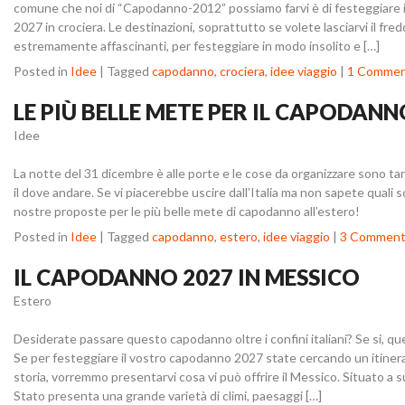
comune che noi di “Capodanno-2012” possiamo farvi è di festeggiare
2027 in crociera. Le destinazioni, soprattutto se volete lasciarvi il fr
estremamente affascinanti, per festeggiare in modo insolito e […]
Posted in
Idee
|
Tagged
capodanno
,
crociera
,
idee viaggio
|
1 Comme
LE PIÙ BELLE METE PER IL CAPODANN
Idee
La notte del 31 dicembre è alle porte e le cose da organizzare sono ta
il dove andare. Se vi piacerebbe uscire dall’Italia ma non sapete quali son
nostre proposte per le più belle mete di capodanno all’estero!
Posted in
Idee
|
Tagged
capodanno
,
estero
,
idee viaggio
|
3 Comment
IL CAPODANNO 2027 IN MESSICO
Estero
Desiderate passare questo capodanno oltre i confini italiani? Se si, que
Se per festeggiare il vostro capodanno 2027 state cercando un itiner
storia, vorremmo presentarvi cosa vi può offrire il Messico. Situato a s
Stato presenta una grande varietà di climi, paesaggi […]