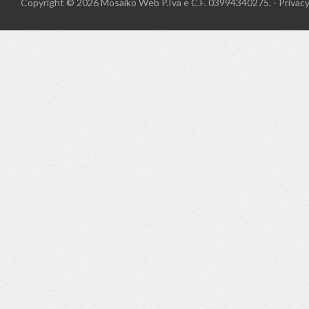
Copyright © 2026
Mosaiko Web
P.Iva e C.F. 03994340275. -
Privac