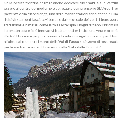
Nella località trentina potrete anche dedicarvi allo
sport e al diverti
essere al centro del moderno e attrezzato comprensorio Ski Area Treval
partenza della Marcialonga, una delle manifestazioni fondistiche più imp
Tolti gli scarponi, lasciatevi tentare dalle coccole dei
centri benesser
tradizionali e naturali, come la talassoterapia, i bagni di fieno, l’idromas
l’aromaterapia e i più innovativi trattamenti estetici: una vera e propria
il 2027. Un vero e proprio paese da favola, un regalo non solo per il fisi
all’alba e al tramonto i monti della
Val di Fassa
si tingono di rosa regal
per le vostre vacanze di fine anno nella “Fata delle Dolomiti”.