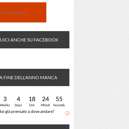
UICI ANCHE SU FACEBOOK
A FINE DELL'ANNO MANCA
CORA:
3
4
18
24
54
Weeks
Days
Ore
Minuti
Seconds
ai già prensato a dove andare?
i