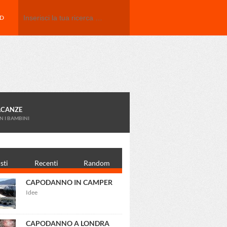
Search
ED
ACANZE
N I BAMBINI
sti
Recenti
Random
CAPODANNO IN CAMPER
Idee
CAPODANNO A LONDRA