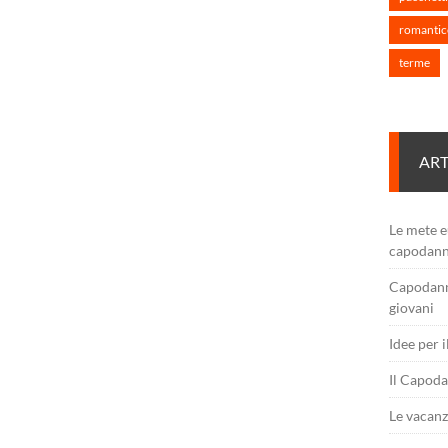
romantic
terme
ART
Le mete e
capodan
Capodanno
giovani
Idee per 
Il Capoda
Le vacanz