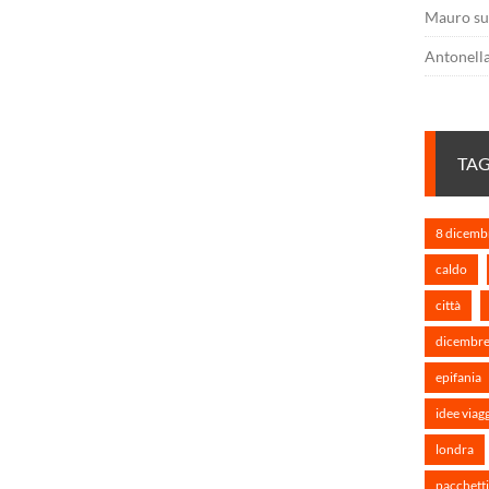
Mauro
s
Antonell
TA
8 dicemb
caldo
città
dicembr
epifania
idee viag
londra
pacchetti