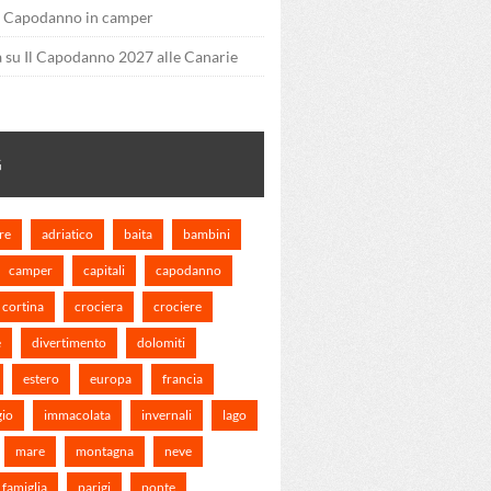
u
Capodanno in camper
a
su
Il Capodanno 2027 alle Canarie
G
re
adriatico
baita
bambini
camper
capitali
capodanno
cortina
crociera
crociere
e
divertimento
dolomiti
estero
europa
francia
gio
immacolata
invernali
lago
mare
montagna
neve
 famiglia
parigi
ponte