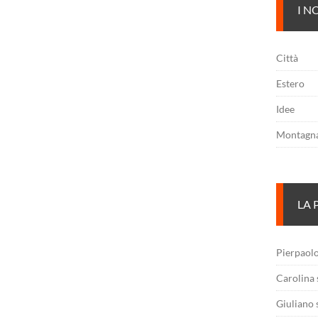
I N
Città
Estero
Idee
Montagn
LA 
Pierpaol
Carolina
Giuliano