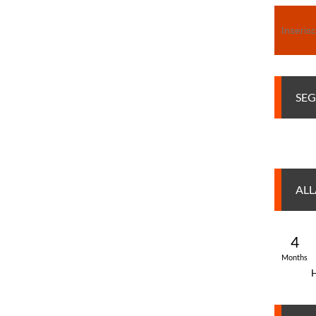
Search
SEG
ALL
AN
4
Months
H