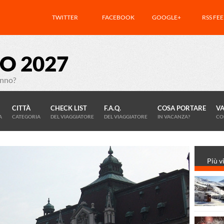
TWITTER
FACEBOOK
GOOGLE+
RSS FE
O 2027
anno?
CITTÀ
CHECK LIST
F.A.Q.
COSA PORTARE
V
A
CATEGORIA
DEL VIAGGIATORE
DEL VIAGGIATORE
IN VACANZA?
CO
Più vi