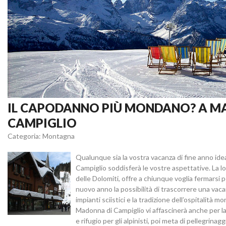
IL CAPODANNO PIÙ MONDANO? A M
CAMPIGLIO
Categoria: Montagna
Qualunque sia la vostra vacanza di fine anno ide
Campiglio soddisferà le vostre aspettative. La loc
delle Dolomiti, offre a chiunque voglia fermarsi p
nuovo anno la possibilità di trascorrere una vaca
impianti sciistici e la tradizione dell’ospitalità m
Madonna di Campiglio vi affascinerà anche per l
e rifugio per gli alpinisti, poi meta di pellegrinagg