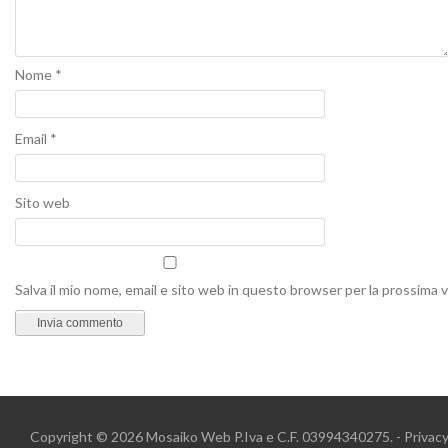
Nome
*
Email
*
Sito web
Salva il mio nome, email e sito web in questo browser per la prossima
Copyright © 2026
Mosaiko Web
P.Iva e C.F. 03994340275. -
Privac