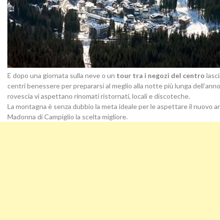
E dopo una giornata sulla neve o un
tour tra i negozi del centro
lasc
centri benessere per prepararsi al meglio alla notte più lunga dell’anno:
rovescia vi aspettano rinomati ristornati, locali e discoteche.
La montagna è senza dubbio la meta ideale per le aspettare il nuovo ann
Madonna di Campiglio la scelta migliore.