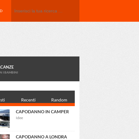
Search
ED
ACANZE
N I BAMBINI
sti
Recenti
Random
CAPODANNO IN CAMPER
Idee
CAPODANNO A LONDRA