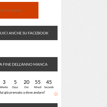
UICI ANCHE SU FACEBOOK
A FINE DELL'ANNO MANCA
CORA:
3
5
20
55
44
Weeks
Days
Ore
Minuti
Seconds
ai già prensato a dove andare?
i