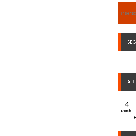
Search
SEG
ALL
AN
4
Months
H