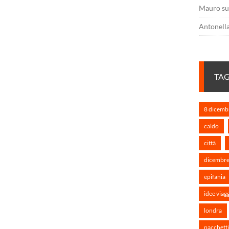
Mauro
s
Antonell
TA
8 dicemb
caldo
città
dicembr
epifania
idee viag
londra
pacchetti