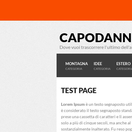
CAPODANN
Dove vuoi trascorrere l'ultimo dell'
MONTAGNA
IDEE
ESTERO
CATEGORIA
CATEGORIA
CATEGORI
TEST PAGE
Lorem Ipsum
è un testo segnaposto util
è considerato il testo segnaposto stan
prese una cassetta di caratteri e li as
solo a più di cinque secoli, ma anche a
sostanzialmente inalterato. Fu reso popol