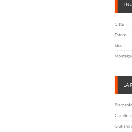
I N
Città
Estero
Idee
Montagn
LA 
Pierpaol
Carolina
Giuliano