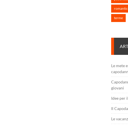
romantic
terme
ART
Le mete e
capodan
Capodanno
giovani
Idee per 
Il Capoda
Le vacanz