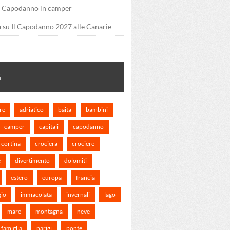
u
Capodanno in camper
a
su
Il Capodanno 2027 alle Canarie
G
re
adriatico
baita
bambini
camper
capitali
capodanno
cortina
crociera
crociere
e
divertimento
dolomiti
estero
europa
francia
gio
immacolata
invernali
lago
mare
montagna
neve
 famiglia
parigi
ponte