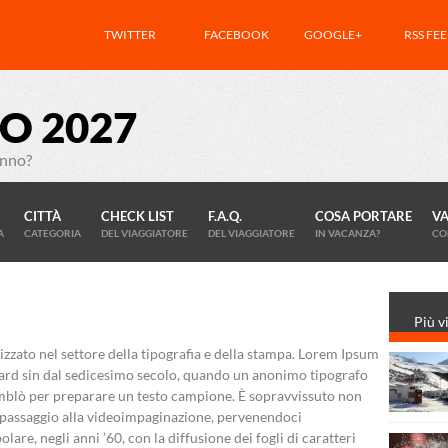
TWITTER
FACEBOOK
GOOGLE+
RSS FE
O 2027
anno?
CITTÀ
CHECK LIST
F.A.Q.
COSA PORTARE
V
A
CATEGORIA
DEL VIAGGIATORE
DEL VIAGGIATORE
IN VACANZA?
CO
Più vi
izzato nel settore della tipografia e della stampa. Lorem Ipsum
dard sin dal sedicesimo secolo, quando un anonimo tipografo
semblò per preparare un testo campione. È sopravvissuto non
l passaggio alla videoimpaginazione, pervenendoci
are, negli anni ’60, con la diffusione dei fogli di caratteri