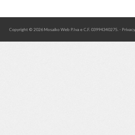
Copyright © 2026
Mosaiko Web
P.Iva e C.F. 03994340275. -
Privac