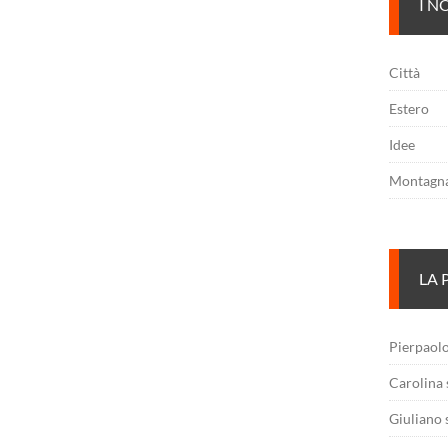
I N
Città
Estero
Idee
Montagn
LA 
Pierpaol
Carolina
Giuliano