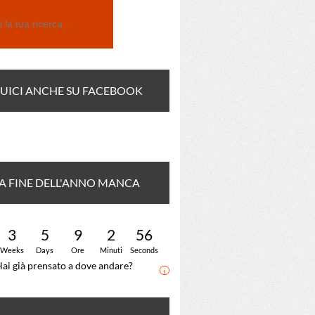
UICI ANCHE SU FACEBOOK
A FINE DELL'ANNO MANCA
CORA:
3
5
9
2
55
Weeks
Days
Ore
Minuti
Seconds
ai già prensato a dove andare?
i