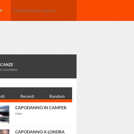
Search
ED
ACANZE
N I BAMBINI
sti
Recenti
Random
CAPODANNO IN CAMPER
Idee
CAPODANNO A LONDRA