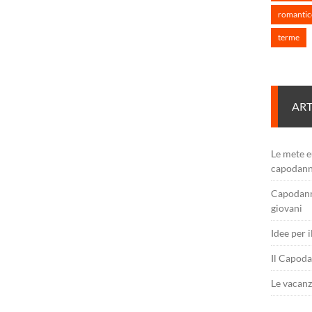
romantic
terme
ART
Le mete e
capodan
Capodanno
giovani
Idee per 
Il Capoda
Le vacanz