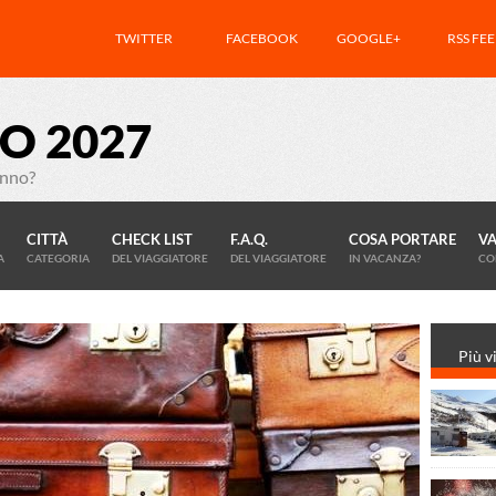
TWITTER
FACEBOOK
GOOGLE+
RSS FE
O 2027
anno?
CITTÀ
CHECK LIST
F.A.Q.
COSA PORTARE
V
A
CATEGORIA
DEL VIAGGIATORE
DEL VIAGGIATORE
IN VACANZA?
CO
Più vi