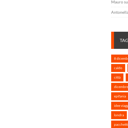
Mauro
s
Antonell
TA
8 dicemb
caldo
città
dicembr
epifania
idee viag
londra
pacchetti