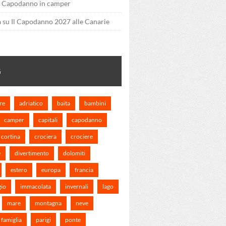
u
Capodanno in camper
a
su
Il Capodanno 2027 alle Canarie
G
re
adriatico
baita
bambini
camper
capitali
capodanno
cortina
crociera
crociere
e
divertimento
dolomiti
estero
europa
francia
gio
immacolata
invernali
lago
mare
montagna
neve
 famiglia
parigi
ponte