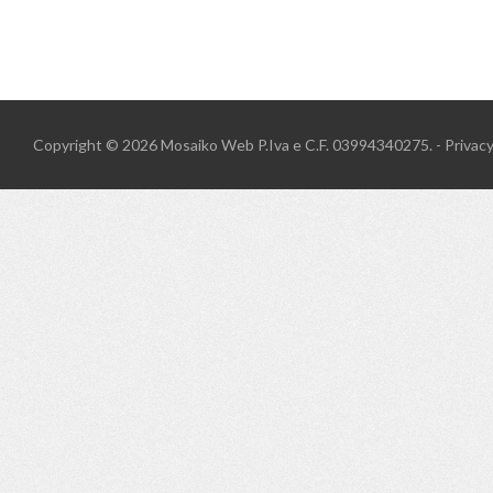
Copyright © 2026
Mosaiko Web
P.Iva e C.F. 03994340275. -
Privac