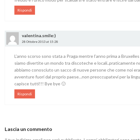
Rispondi
valentina.smile:)
28 Ottobre 2013 at 15:28
L’anno scorso sono stata a Praga mentre l’anno prima a Bruxelles c
siamo divertite un mondo tra discoteche e locali..praticamente 
abbiamo conosciuto un sacco di nuove persone che come noi erano
avventure fuori dal proprio paese…non preoccupatevi per la lingua
capisce tutti!!! Bye bye 🙂
Rispondi
Lascia un commento
Il tuo indirizzo email non sarà pubblicato.
I campi obbligatori sono con