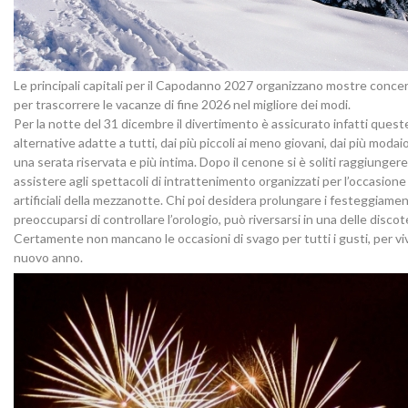
Le principali capitali per il Capodanno 2027 organizzano mostre concert
per trascorrere le vacanze di fine 2026 nel migliore dei modi.
Per la notte del 31 dicembre il divertimento è assicurato infatti queste
alternative adatte a tutti, dai più piccoli ai meno giovani, dai più modaiol
una serata riservata e più intima. Dopo il cenone si è soliti raggiungere 
assistere agli spettacoli di intrattenimento organizzati per l’occasione e
artificiali della mezzanotte. Chi poi desidera prolungare i festeggiament
preoccuparsi di controllare l’orologio, può riversarsi in una delle disco
Certamente non mancano le occasioni di svago per tutti i gusti, per vive
nuovo anno.