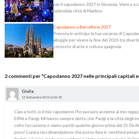
per il capodanno 2027 in Slovenia. Vieni a sco
splendida città di Maribor.
Capodanno a Barcellona 2027
Prenota in anticipo la tua vacanza di Capoda
alloggio per vivere la fine del 2026 tra diver
contesto di arte e cultura spagnola.
2 commenti per “
Capodanno 2027 nelle principali capitali 
Giulia
12 Settembre 2013 at 06:45
Ciao a tutti..io il mio capodanno l’ho passato assieme al mio ragaz
Eiffel a Parigi. Mi hanno sempre detto che Parigi è la città degli i
colto l’occasione e siamo partiti qualche giorno prima del 31 Dicfm
poco! L’unica raccdmandazione che posso fare è: vestitevi pesant
freddo e l’unico modo per scaldarsi è stato entrare e lscire dai 