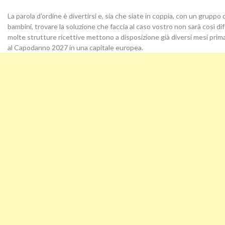
La parola d’ordine è divertirsi e, sia che siate in coppia, con un gruppo d
bambini, trovare la soluzione che faccia al caso vostro non sarà così diffi
molte strutture ricettive mettono a disposizione già diversi mesi prim
al Capodanno 2027 in una capitale europea.