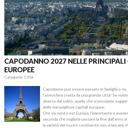
CAPODANNO 2027 NELLE PRINCIPALI 
EUROPEE
Categoria: Città
Capodanno può essere passato in famiglia o no, 
l’atmosfera creata da una grande città! Se vol
diverso dal solito, quello che vi possiamo sugger
delle meravigliose capitali europee.
Che sia nord o est Europa, l’importante è evader
seconda che vogliate passare la fine dall’anno al
la varietà del nostro continente non vi lascerà ch