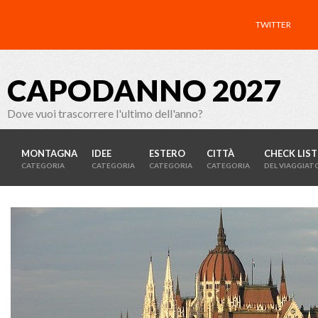
TWITTER
CAPODANNO 2027
Dove vuoi trascorrere l'ultimo dell'anno?
MONTAGNA
IDEE
ESTERO
CITTÀ
CHECK LIST
CATEGORIA
CATEGORIA
CATEGORIA
CATEGORIA
DEL VIAGGIAT