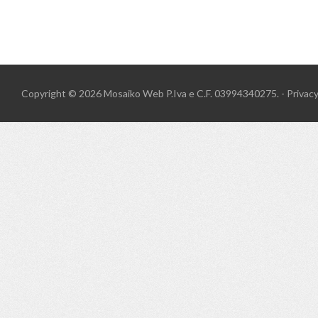
Copyright © 2026
Mosaiko Web
P.Iva e C.F. 03994340275. -
Privac